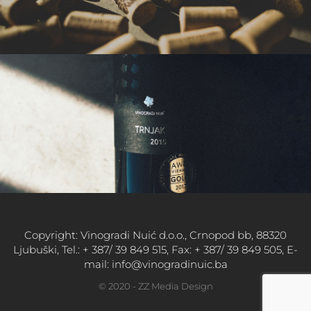
Copyright: Vinogradi Nuić d.o.o., Crnopod bb, 88320
Ljubuški, Tel.: + 387/ 39 849 515, Fax: + 387/ 39 849 505, E-
mail: info@vinogradinuic.ba
© 2020 - ZZ Media Design