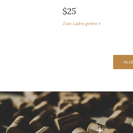
$25
Zum Laden gehen »
ALL
+