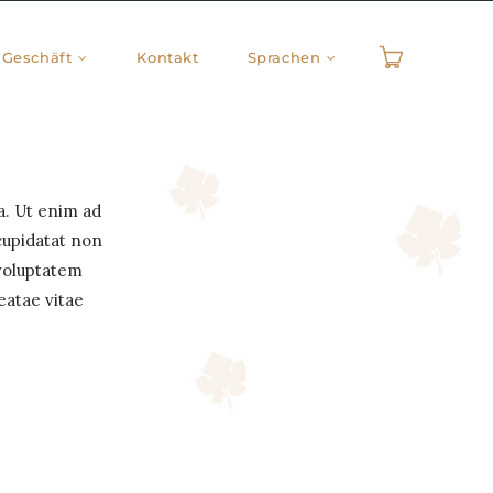
Geschäft
Kontakt
Sprachen
a. Ut enim ad
cupidatat non
 voluptatem
eatae vitae