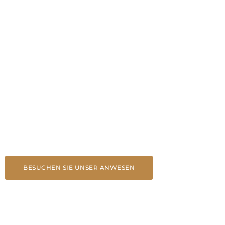
Unsere Position
it, sed do eiusmod tempor incididunt ut labore et dolore magna
ip ex ea commodo consequat.
BESUCHEN SIE UNSER ANWESEN