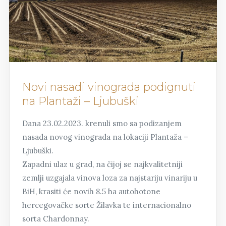
Novi nasadi vinograda podignuti
na Plantaži – Ljubuški
Dana 23.02.2023. krenuli smo sa podizanjem
nasada novog vinograda na lokaciji Plantaža –
Ljubuški.
Zapadni ulaz u grad, na čijoj se najkvalitetniji
zemlji uzgajala vinova loza za najstariju vinariju u
BiH, krasiti će novih 8.5 ha autohotone
hercegovačke sorte Žilavka te internacionalno
sorta Chardonnay.