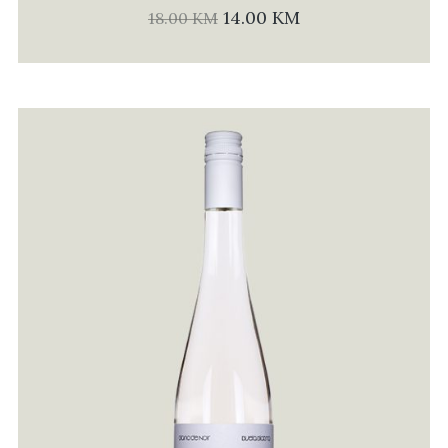
14.00
KM
18.00
KM