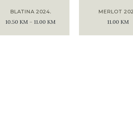
BLATINA 2024.
MERLOT 202
10.50
KM
–
11.00
KM
11.00
KM