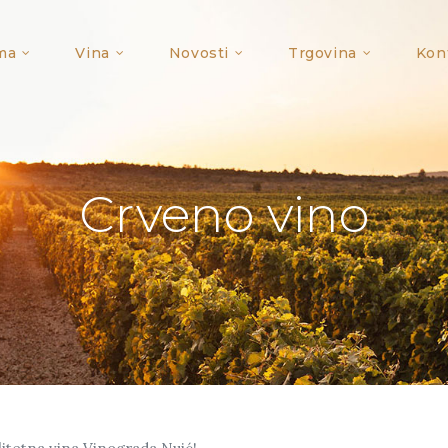
ma
Vina
Novosti
Trgovina
Kon
Crveno vino