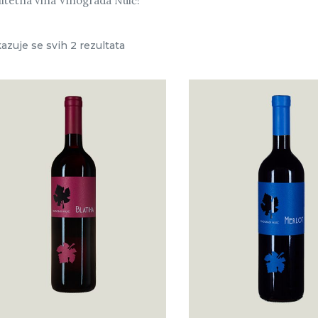
litetna vina Vinograda Nuić!
kazuje se svih 2 rezultata