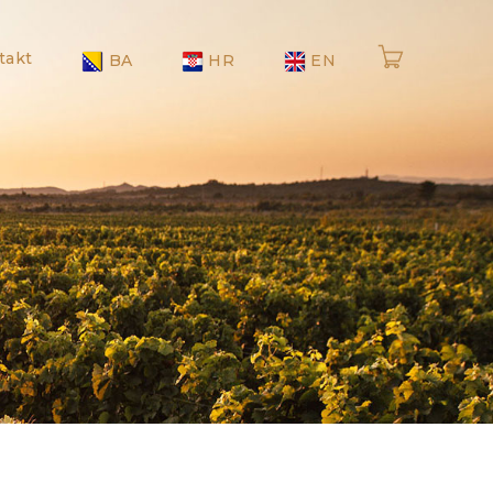
takt
BA
HR
EN