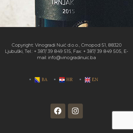
Copyright: Vinogradi Nuić d.o.o., Crnopod 51, 88320
Ljubuški, Tel.: + 387/ 39 849 515, Fax: + 387/ 39 849 505, E-
mail: info@vinogradinuic.ba
BA
HR
EN