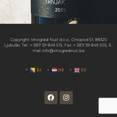
Copyright: Vinogradi Nuić d.o.o., Crnopod 51, 88320
Ljubuški, Tel.: + 387/ 39 849 515, Fax: + 387/ 39 849 505, E-
mail: info@vinogradinuic.ba
BA
HR
EN