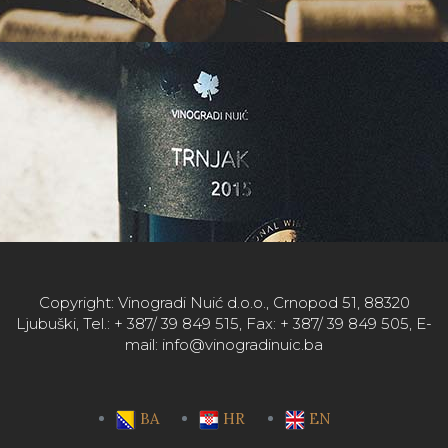
Copyright: Vinogradi Nuić d.o.o., Crnopod 51, 88320
Ljubuški, Tel.: + 387/ 39 849 515, Fax: + 387/ 39 849 505, E-
mail: info@vinogradinuic.ba
BA
HR
EN