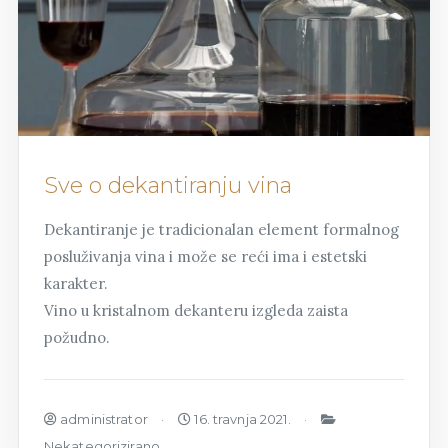
Sve o dekantiranju vina
Dekantiranje je tradicionalan element formalnog
posluživanja vina i može se reći ima i estetski
karakter.
Vino u kristalnom dekanteru izgleda zaista
požudno.
administrator
16. travnja 2021.
Nekategorizirano