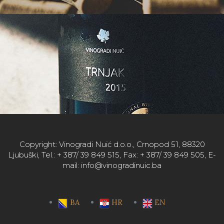
Copyright: Vinogradi Nuić d.o.o., Crnopod 51, 88320
Ljubuški, Tel.: + 387/ 39 849 515, Fax: + 387/ 39 849 505, E-
mail: info@vinogradinuic.ba
BA
HR
EN