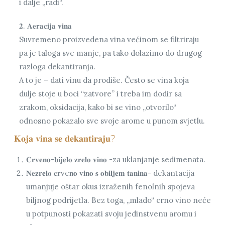
i dalje „radi“.
𝟐. 𝐀𝐞𝐫𝐚𝐜𝐢𝐣𝐚 𝐯𝐢𝐧𝐚
Suvremeno proizvedena vina većinom se filtriraju
pa je taloga sve manje, pa tako dolazimo do drugog
razloga dekantiranja.
A to je – dati vinu da prodiše. Često se vina koja
dulje stoje u boci “zatvore” i treba im dodir sa
zrakom, oksidacija, kako bi se vino „otvorilo“
odnosno pokazalo sve svoje arome u punom svjetlu.
𝐊𝐨𝐣𝐚 𝐯𝐢𝐧𝐚 𝐬𝐞 𝐝𝐞𝐤𝐚𝐧𝐭𝐢𝐫𝐚𝐣𝐮?
𝐂𝐫𝐯𝐞𝐧𝐨-𝐛𝐢𝐣𝐞𝐥𝐨 𝐳𝐫𝐞𝐥𝐨 𝐯𝐢𝐧𝐨 -za uklanjanje sedimenata.
𝐍𝐞𝐳𝐫𝐞𝐥𝐨 𝐜𝐫ve𝐧𝐨 𝐯𝐢𝐧𝐨 𝐬 𝐨𝐛𝐢𝐥𝐣𝐞𝐦 𝐭𝐚𝐧𝐢𝐧𝐚- dekantacija
umanjuje oštar okus izraženih fenolnih spojeva
biljnog podrijetla. Bez toga, „mlado“ crno vino neće
u potpunosti pokazati svoju jedinstvenu aromu i