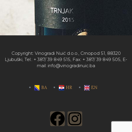
Copyright: Vinogradi Nuić d.o.o., Crnopod 51, 88320
Ljubuški, Tel.: + 387/ 39 849 515, Fax: + 387/ 39 849 505, E-
mail: info@vinogradinuic.ba
BA
HR
EN