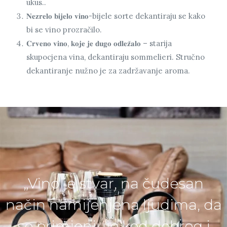
ukus..
𝐍𝐞𝐳𝐫𝐞𝐥𝐨 𝐛𝐢𝐣𝐞𝐥𝐨 𝐯𝐢𝐧𝐨-bijele sorte dekantiraju se kako
bi se vino prozračilo.
𝐂𝐫𝐯𝐞𝐧𝐨 𝐯𝐢𝐧𝐨, 𝐤𝐨𝐣𝐞 𝐣𝐞 𝐝𝐮𝐠𝐨 𝐨𝐝𝐥𝐞𝐳̌𝐚𝐥𝐨 – starija
skupocjena vina, dekantiraju sommelieri. Stručno
dekantiranje nužno je za zadržavanje aroma.
„Vino je stvar, na čudesan
način namijenjena ljudima, da
se primjenjuje kod dobrog i