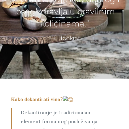
lošeg zdravlja u pravilnim
količinama.”
–– Hipokrat
𝐊𝐚𝐤𝐨 𝐝𝐞𝐤𝐚𝐧𝐭𝐢𝐫𝐚𝐭𝐢 𝐯𝐢𝐧𝐨?
Dekantiranje je tradicionalan
element formalnog posluživanja