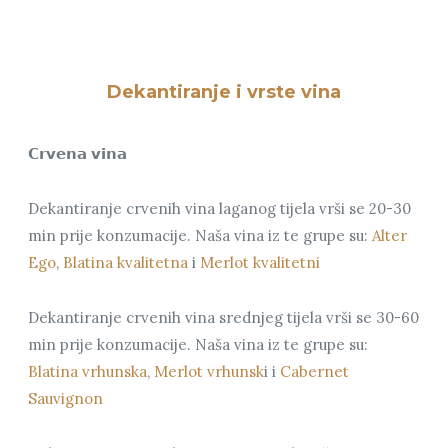
Dekantiranje i vrste vina
𝗖𝗿𝘃𝗲𝗻𝗮 𝘃𝗶𝗻𝗮
Dekantiranje crvenih vina laganog tijela vrši se 20-30
min prije konzumacije. Naša vina iz te grupe su:
Alter
Ego
,
Blatina kvalitetna
i
Merlot kvalitetni
Dekantiranje crvenih vina srednjeg tijela vrši se 30-60
min prije konzumacije. Naša vina iz te grupe su:
Blatina vrhunska
,
Merlot vrhunsk
i i
Cabernet
Sauvignon