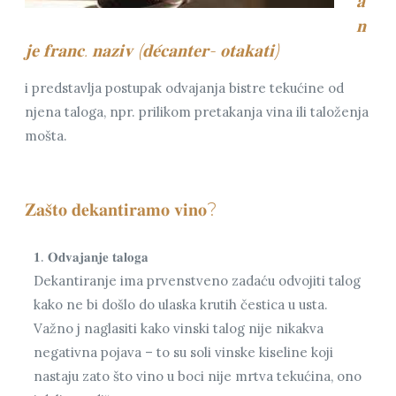
𝐚
𝐧
𝐣𝐞 𝐟𝐫𝐚𝐧𝐜. 𝐧𝐚𝐳𝐢𝐯 (𝐝𝐞́𝐜𝐚𝐧𝐭𝐞𝐫- 𝐨𝐭𝐚𝐤𝐚𝐭𝐢)
i predstavlja postupak odvajanja bistre tekućine od
njena taloga, npr. prilikom pretakanja vina ili taloženja
mošta.
𝐙𝐚𝐬̌𝐭𝐨 𝐝𝐞𝐤𝐚𝐧𝐭𝐢𝐫𝐚𝐦𝐨 𝐯𝐢𝐧𝐨?
𝟏. 𝐎𝐝𝐯𝐚𝐣𝐚𝐧𝐣𝐞 𝐭𝐚𝐥𝐨𝐠𝐚
Dekantiranje ima prvenstveno zadaću odvojiti talog
kako ne bi došlo do ulaska krutih čestica u usta.
Važno j naglasiti kako vinski talog nije nikakva
negativna pojava – to su soli vinske kiseline koji
nastaju zato što vino u boci nije mrtva tekućina, ono