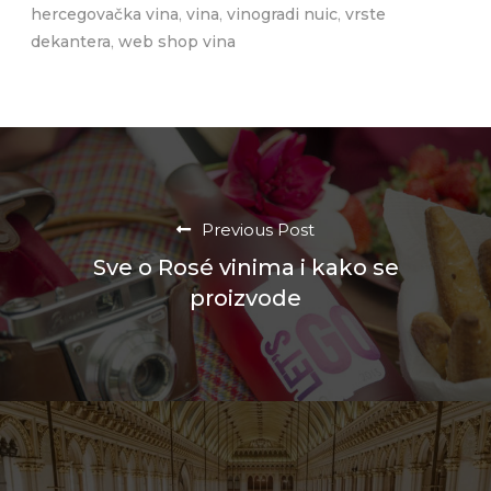
hercegovačka vina
,
vina
,
vinogradi nuic
,
vrste
dekantera
,
web shop vina
Previous Post
Sve o Rosé vinima i kako se
proizvode