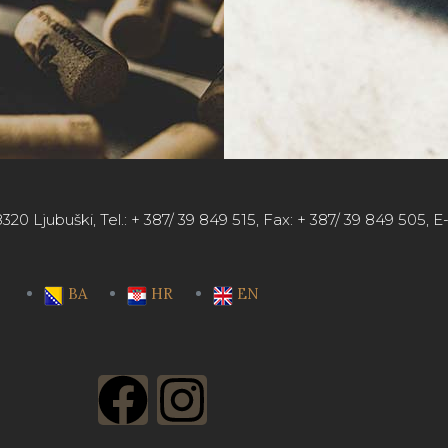
320 Ljubuški, Tel.: + 387/ 39 849 515, Fax: + 387/ 39 849 505, 
BA
HR
EN