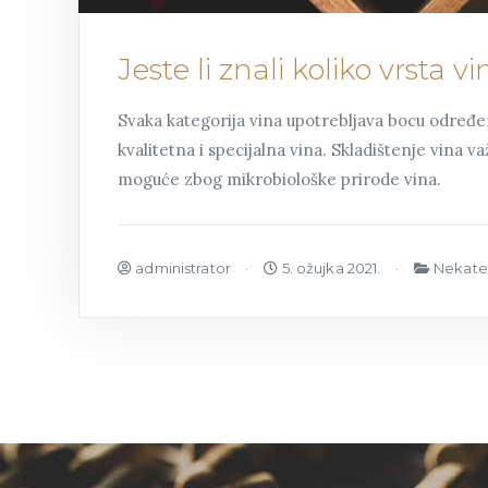
Jeste li znali koliko vrsta v
Svaka kategorija vina upotrebljava bocu određene
kvalitetna i specijalna vina. Skladištenje vina v
moguće zbog mikrobiološke prirode vina.
administrator
5. ožujka 2021.
Nekate