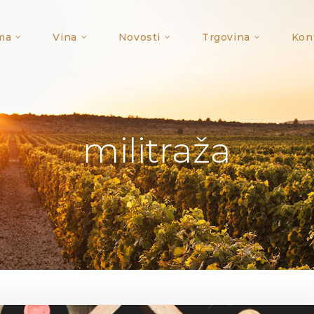
ma
Vina
Novosti
Trgovina
Kon
militraža