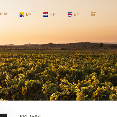
takt
BA
HR
EN
PRETRAŽI