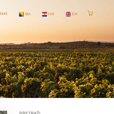
takt
BA
HR
EN
PRETRAŽI