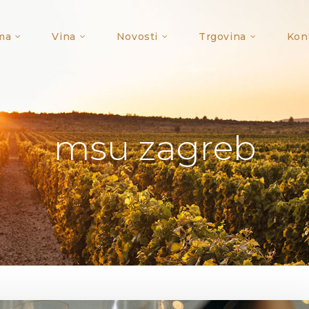
ma
Vina
Novosti
Trgovina
Kon
msu zagreb