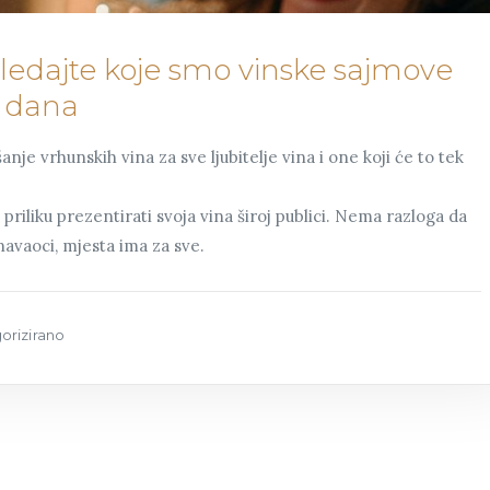
gledajte koje smo vinske sajmove
c dana
ušanje vrhunskih vina za sve ljubitelje vina i one koji će to tek
priliku prezentirati svoja vina široj publici. Nema razloga da
avaoci, mjesta ima za sve.
orizirano