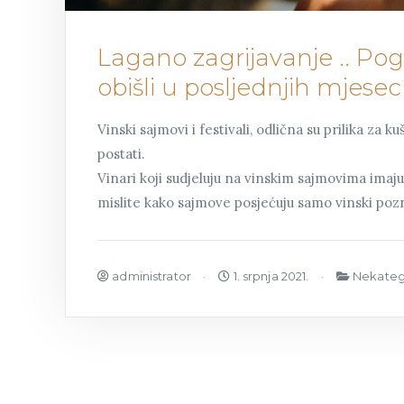
Lagano zagrijavanje .. Po
obišli u posljednjih mjese
Vinski sajmovi i festivali, odlična su prilika za k
postati.
Vinari koji sudjeluju na vinskim sajmovima imaju 
mislite kako sajmove posjećuju samo vinski pozn
administrator
1. srpnja 2021.
Nekateg