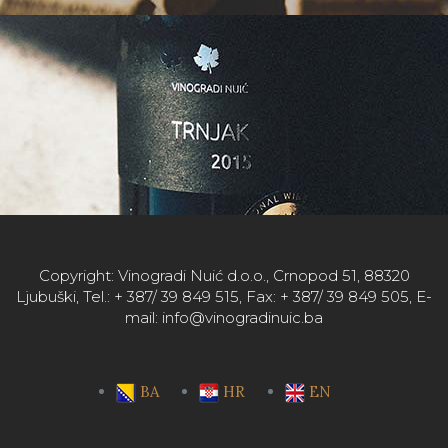
Copyright: Vinogradi Nuić d.o.o., Crnopod 51, 88320
Ljubuški, Tel.: + 387/ 39 849 515, Fax: + 387/ 39 849 505, E-
mail: info@vinogradinuic.ba
BA
HR
EN