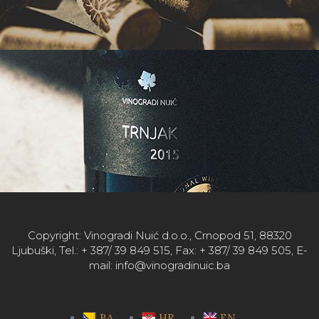
Copyright: Vinogradi Nuić d.o.o., Crnopod 51, 88320
Ljubuški, Tel.: + 387/ 39 849 515, Fax: + 387/ 39 849 505, E-
mail: info@vinogradinuic.ba
BA
HR
EN