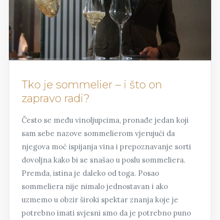
Tko je sommelier – i što on
zapravo radi?
Često se među vinoljupcima, pronađe jedan koji
sam sebe nazove sommelierom vjerujući da
njegova moć ispijanja vina i prepoznavanje sorti
dovoljna kako bi se snašao u poslu sommeliera.
Premda, istina je daleko od toga. Posao
sommeliera nije nimalo jednostavan i ako
uzmemo u obzir široki spektar znanja koje je
potrebno imati svjesni smo da je potrebno puno