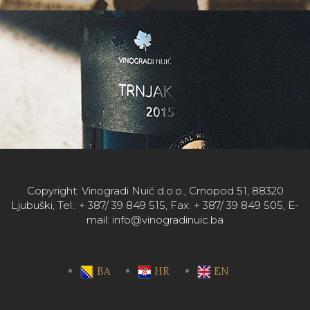
Copyright: Vinogradi Nuić d.o.o., Crnopod 51, 88320
Ljubuški, Tel.: + 387/ 39 849 515, Fax: + 387/ 39 849 505, E-
mail: info@vinogradinuic.ba
BA
HR
EN