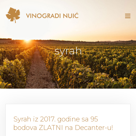
syrah
Syrah iz 2017. godine sa 95
bodova ZLATNI na Decanter-u!