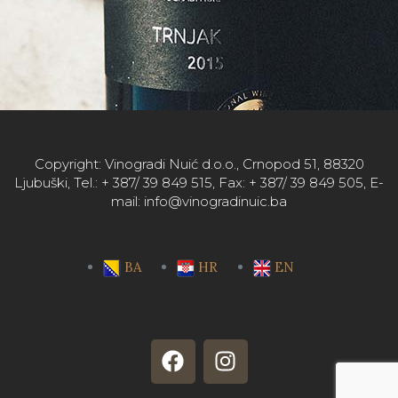
Copyright: Vinogradi Nuić d.o.o., Crnopod 51, 88320
Ljubuški, Tel.: + 387/ 39 849 515, Fax: + 387/ 39 849 505, E-
mail: info@vinogradinuic.ba
BA
HR
EN