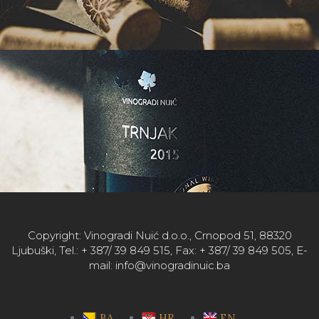
Copyright: Vinogradi Nuić d.o.o., Crnopod 51, 88320
Ljubuški, Tel.: + 387/ 39 849 515, Fax: + 387/ 39 849 505, E-
mail: info@vinogradinuic.ba
BA
HR
EN