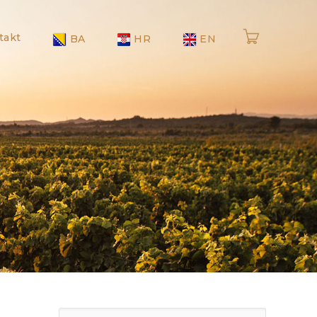
takt
BA
HR
EN