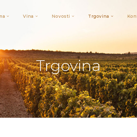
ma
Vina
Novosti
Trgovina
Kon
Trgovina