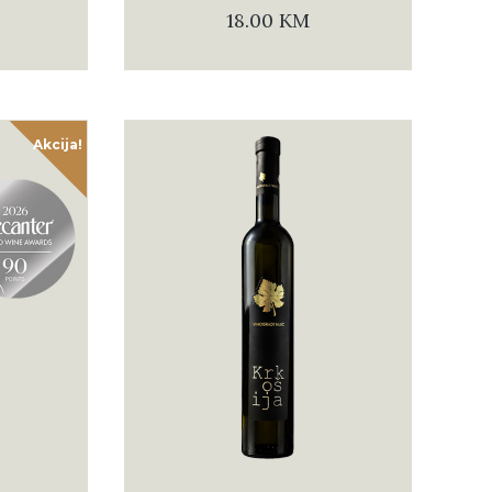
18.00
KM
Akcija!