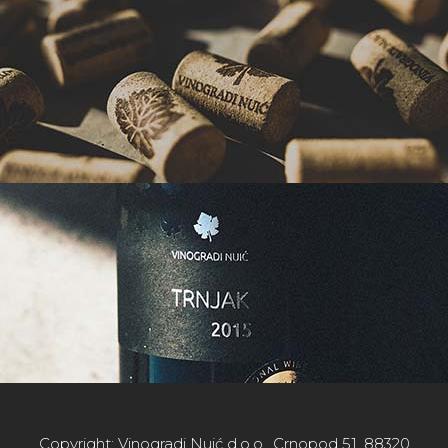
Copyright: Vinogradi Nuić d.o.o., Crnopod 51, 88320